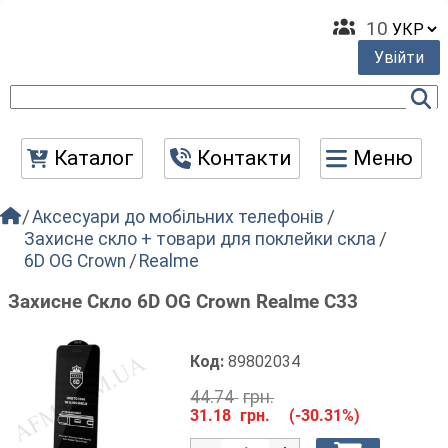
10
Увійти
Каталог
Контакти
Меню
Аксесуари до мобільних телефонів
Захисне скло + товари для поклейки скла
6D OG Crown
Realme
Захисне Скло 6D OG Crown Realme C33
Код:
89802034
44.74
грн.
31.18
грн.
(-30.31%)