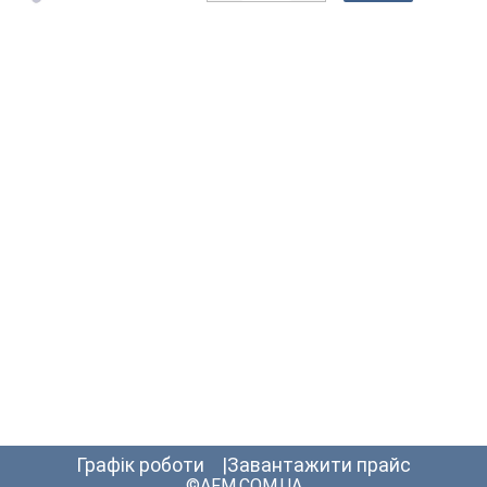
графік роботи
Завантажити прайс
©AFM.COM.UA