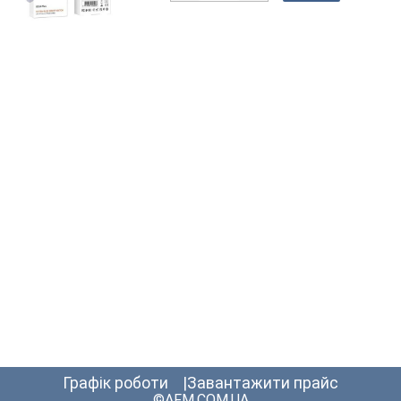
графік роботи
Завантажити прайс
©AFM.COM.UA