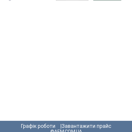
графік роботи
Завантажити прайс
©AFM.COM.UA