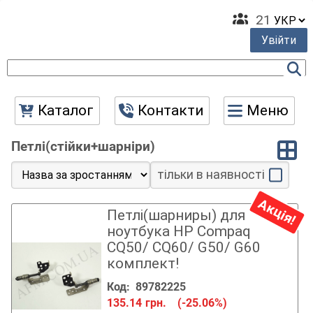
21
Увійти
Каталог
Контакти
Меню
Петлі(стійки+шарніри)
тільки в наявності
Акція!
Петлі(шарниры) для
ноутбука HP Compaq
CQ50/ CQ60/ G50/ G60
комплект!
Код:
89782225
135.14
грн.
(-25.06%)